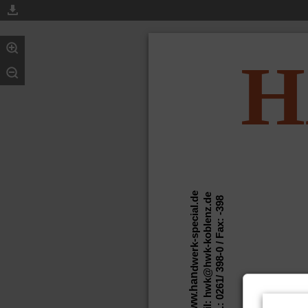
H
SP
dwerk-special.de
E-Mail: hwk@hwk-koblenz.de
Tel.: 0261/ 398-0 / Fax: -398
www.han