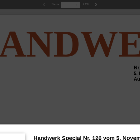
Seite
/ 28
ANDW
de
ECIAL.
Nr
5.
Au
Handwerk Special Nr. 126 vom 5. Nove