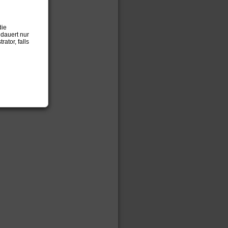
die
 dauert nur
ator, falls