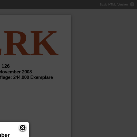
Basic HTML Version
ERK
. 126
 November 2008
flage: 244.000 Exemplare
mber