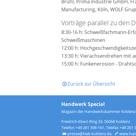
Brühl, Prima Industrie GmbH, Fra
Manufacturing, Köln, WOLF Gru
Vorträge parallel zu den
8:30-16 h: Schweißfachmann-Erf
Schweißmaschinen
12:00 h: Hochgeschwindigkeitsz
13:30 h: Vierachsendrehen mit 
15:00 h: Funkenerosion - Draht
Zurück zur Übersicht
Handwerk Special
Magazin der Handwerkskammer Koblenz
Friedrich-Ebert-Ring 33, 56068 Koblenz
Telefon
+49 261 398-161
, Telefax +49 261 
presse@hwk-koblenz.de
,
www.hand