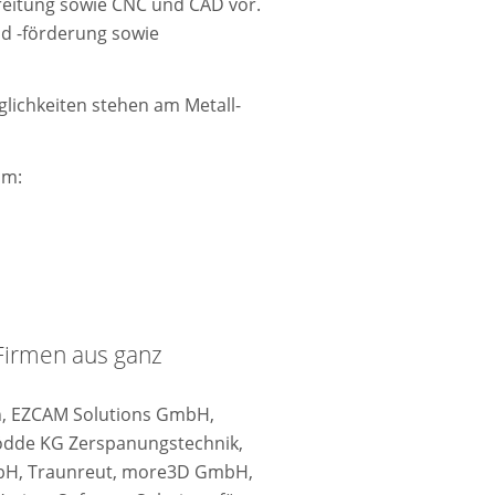
reitung sowie CNC und CAD vor.
nd -förderung sowie
lichkeiten stehen am Metall-
um:
Firmen aus ganz
n, EZCAM Solutions GmbH,
ödde KG Zerspanungstechnik,
mbH, Traunreut, more3D GmbH,