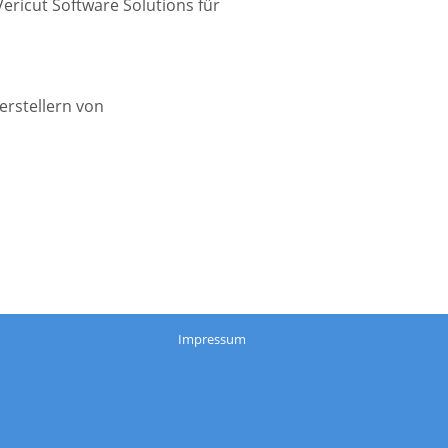
ericut Software Solutions für
rstellern von
Impressum