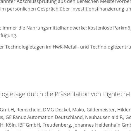
kannter Abschlussprüfung aus den Bereichen Meistervorbe
 im persönlichen Gespräch über Investitionsfinanzierung u
ie immer die Nahrungsmittelhandwerke; kostenlose Parkmög
rfügung.
zer Technologietagen im HwK-Metall- und Technologiezentr
logietage durch die Präsentation von Hightech-
GmbH, Remscheid, DMG Deckel, Mako, Gildemeister, Hilde
s, GE Fanuc Automation Deutschland, Neuhausen a.d.F., G
, Köln, IBF GmbH, Freudenberg, Johannes Heidenhain G