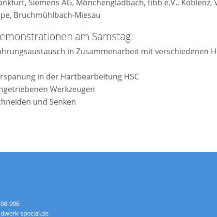
nkfurt, Siemens AG, Mönchengladbach, tibb e.V., Koblenz, V
ppe, Bruchmühlbach-Miesau
 Demonstrationen am Samstag:
ahrungsaustausch in Zusammenarbeit mit verschiedenen He
erspanung in der Hartbearbeitung HSC
angetriebenen Werkzeugen
schneiden und Senken
398-996
werk-special.de