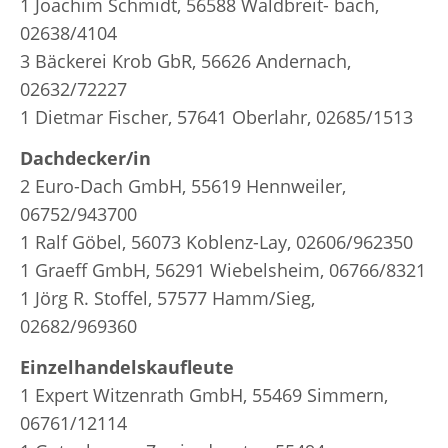
1 Joachim Schmidt, 56588 Waldbreit- bach,
02638/4104
3 Bäckerei Krob GbR, 56626 Andernach,
02632/72227
1 Dietmar Fischer, 57641 Oberlahr, 02685/1513
Dachdecker/in
2 Euro-Dach GmbH, 55619 Hennweiler,
06752/943700
1 Ralf Göbel, 56073 Koblenz-Lay, 02606/962350
1 Graeff GmbH, 56291 Wiebelsheim, 06766/8321
1 Jörg R. Stoffel, 57577 Hamm/Sieg,
02682/969360
Einzelhandelskaufleute
1 Expert Witzenrath GmbH, 55469 Simmern,
06761/12114