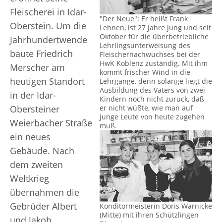
Fleischerei in Idar-
"Der Neue": Er heißt Frank
Oberstein. Um die
Lehnen, ist 27 Jahre jung und seit
Oktober für die überbetriebliche
Jahrhundertwende
Lehrlingsunterweisung des
baute Friedrich
Fleischernachwuchses bei der
HwK Koblenz zuständig. Mit ihm
Merscher am
kommt frischer Wind in die
heutigen Standort
Lehrgänge, denn solange liegt die
Ausbildung des Vaters von zwei
in der Idar-
Kindern noch nicht zurück, daß
er nicht wüßte, wie man auf
Obersteiner
junge Leute von heute zugehen
Weierbacher Straße
muß.
ein neues
Gebäude. Nach
dem zweiten
Weltkrieg
übernahmen die
Gebrüder Albert
Konditormeisterin Doris Warnicke
(Mitte) mit ihren Schützlingen
und Jakob