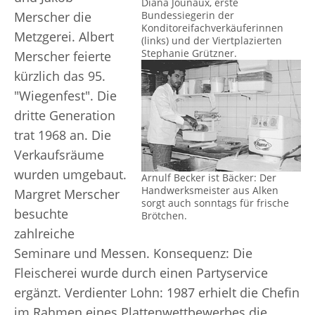
Diana Jounaux, erste
Bundessiegerin der
Merscher die
Konditoreifachverkäuferinnen
Metzgerei. Albert
(links) und der Viertplazierten
Stephanie Grützner.
Merscher feierte
kürzlich das 95.
"Wiegenfest". Die
dritte Generation
trat 1968 an. Die
Verkaufsräume
wurden umgebaut.
Arnulf Becker ist Bäcker: Der
Handwerksmeister aus Alken
Margret Merscher
sorgt auch sonntags für frische
besuchte
Brötchen.
zahlreiche
Seminare und Messen. Konsequenz: Die
Fleischerei wurde durch einen Partyservice
ergänzt. Verdienter Lohn: 1987 erhielt die Chefin
im Rahmen eines Plattenwettbewerbes die